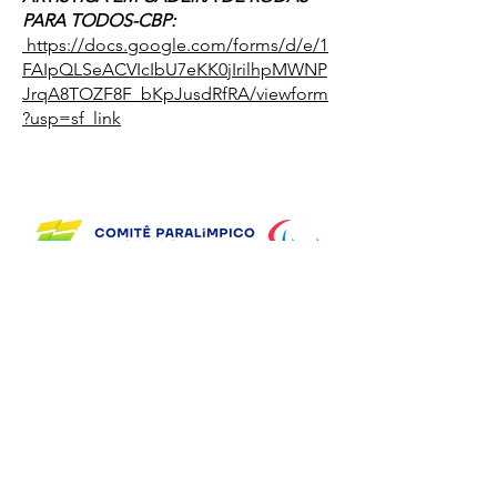
PARA TODOS-CBP:
https://docs.google.com/forms/d/e/1
FAIpQLSeACVIcIbU7eKK0jIrilhpMWNP
JrqA8TOZF8F_bKpJusdRfRA/viewform
?usp=sf_link
Supporting Partners