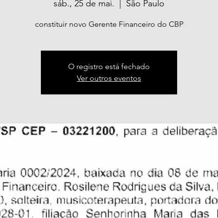
sáb., 25 de mai.
  |  
São Paulo
constituir novo Gerente Financeiro do CBP
O registro está fechado
Ver outros eventos